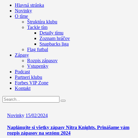
Hlavná stránka
Novinky
O tíme
Štruktúra klubu
Tackle tím
Detaily tímu
Zoznam hráčov
Snapbacks liga
Flag futbal
Zápasy
Rozpis zápasov
Vstupenky
Podcast
Partneri klubu
Forbes VIP Zone
Kontakt
Novinky
15/02/2024
Naplánujte si všetky zápasy Nitra Knights. Prinášame vám
rozpis zápasov na sezónu 2024