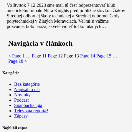
Vo štvrtok 7.12.2023 sme mali tú česť odprezentovať klub
amerického futbalu Nitra Knights pred približne stovkou žiakov
Strednej odbornej školy technickej a Strednej odbornej školy
polytechnickej v Zlatých Moravciach. Veľmi si vážime
pozvanie, bolo naozaj skvelé vidieť toľko mladých…
Navigácia v článkoch
<
Page
1
…
Page
11
Page
12
Page
13
Page
14
Page
15
…
Page
18
>
Kategórie
Bez kategórie
Napísali o nás
Novinky
Podcast
Snapbacks liga
Televízna reportáž
Zápasy
Najbližší zápas