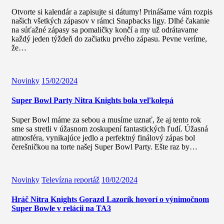
Otvorte si kalendár a zapisujte si dátumy! Prinášame vám rozpis
našich všetkých zápasov v rámci Snapbacks ligy. Dlhé čakanie
na súťažné zápasy sa pomaličky končí a my už odrátavame
každý jeden týždeň do začiatku prvého zápasu. Pevne veríme,
že…
Novinky
15/02/2024
Super Bowl Party Nitra Knights bola veľkolepá
Super Bowl máme za sebou a musíme uznať, že aj tento rok
sme sa stretli v úžasnom zoskupení fantastických ľudí. Úžasná
atmosféra, vynikajúce jedlo a perfektný finálový zápas bol
čerešničkou na torte našej Super Bowl Party. Ešte raz by…
Novinky
Televízna reportáž
10/02/2024
Hráč Nitra Knights Gorazd Lazorík hovorí o výnimočnom
Super Bowle v relácii na TA3