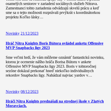
osamelých seniorov v zariadení sociálnych služieb Nitrava.
Zamestnanci tohto zariadenia odvádzajú skvelú prácu a keď
sme sa o tejto možnosti rozprávali prvýkrát s koordinátorkou
projektu Koľko lásky…
Novinky
21/12/2023
Hráč Nitra Knights Boris Bútora ovládol anketu Offensive
MVP Snapbacks ligy 2023
Sme veľmi hrdí, že vám môžeme oznámiť fantastickú novinku,
ktorou je ocenenie nášho hráča Borisa Bútoru v ankete
Offensive MVP Snapbacks ligy 2023. Boris v tohtoročnej
sezóne dokázal prekonať hneď niekoľko individuálnych
rekordov Snapbacks ligy. Nahádzal najviac yardov v…
Novinky
08/12/2023
Hráči Nitra Knights prednášali na strednej škole v Zlatých
Moravciach.