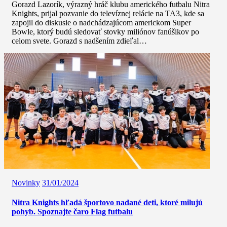
Gorazd Lazorík, výrazný hráč klubu amerického futbalu Nitra
Knights, prijal pozvanie do televíznej relácie na TA3, kde sa
zapojil do diskusie o nadchádzajúcom americkom Super
Bowle, ktorý budú sledovať stovky miliónov fanúšikov po
celom svete. Gorazd s nadšením zdieľal…
Novinky
31/01/2024
Nitra Knights hľadá športovo nadané deti, ktoré milujú
pohyb. Spoznajte čaro Flag futbalu