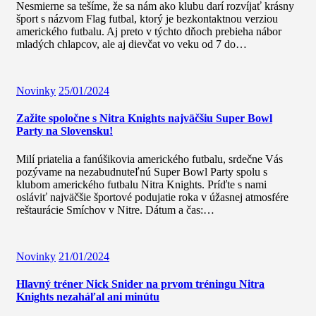
Nesmierne sa tešíme, že sa nám ako klubu darí rozvíjať krásny
šport s názvom Flag futbal, ktorý je bezkontaktnou verziou
amerického futbalu. Aj preto v týchto dňoch prebieha nábor
mladých chlapcov, ale aj dievčat vo veku od 7 do…
Novinky
25/01/2024
Zažite spoločne s Nitra Knights najväčšiu Super Bowl
Party na Slovensku!
Milí priatelia a fanúšikovia amerického futbalu, srdečne Vás
pozývame na nezabudnuteľnú Super Bowl Party spolu s
klubom amerického futbalu Nitra Knights. Príďte s nami
osláviť najväčšie športové podujatie roka v úžasnej atmosfére
reštaurácie Smíchov v Nitre. Dátum a čas:…
Novinky
21/01/2024
Hlavný tréner Nick Snider na prvom tréningu Nitra
Knights nezaháľal ani minútu