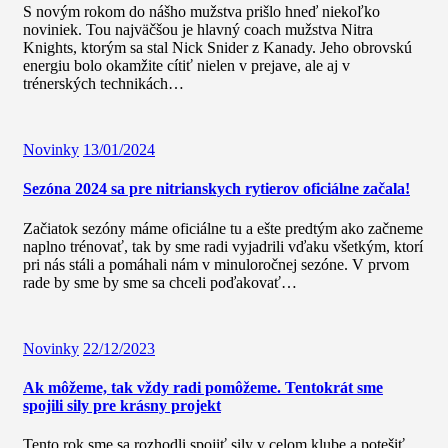
S novým rokom do nášho mužstva prišlo hneď niekoľko
noviniek. Tou najväčšou je hlavný coach mužstva Nitra
Knights, ktorým sa stal Nick Snider z Kanady. Jeho obrovskú
energiu bolo okamžite cítiť nielen v prejave, ale aj v
trénerských technikách…
Novinky
13/01/2024
Sezóna 2024 sa pre nitrianskych rytierov oficiálne začala!
Začiatok sezóny máme oficiálne tu a ešte predtým ako začneme
naplno trénovať, tak by sme radi vyjadrili vďaku všetkým, ktorí
pri nás stáli a pomáhali nám v minuloročnej sezóne. V prvom
rade by sme by sme sa chceli poďakovať…
Novinky
22/12/2023
Ak môžeme, tak vždy radi pomôžeme. Tentokrát sme
spojili sily pre krásny projekt
Tento rok sme sa rozhodli spojiť sily v celom klube a potešiť