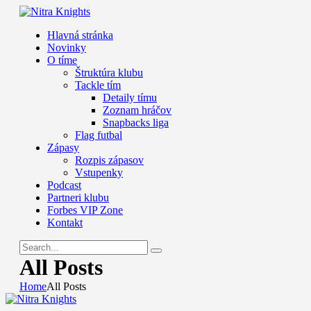
Hlavná stránka
Novinky
O tíme
Štruktúra klubu
Tackle tím
Detaily tímu
Zoznam hráčov
Snapbacks liga
Flag futbal
Zápasy
Rozpis zápasov
Vstupenky
Podcast
Partneri klubu
Forbes VIP Zone
Kontakt
All Posts
Home
All Posts