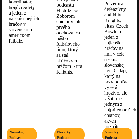
koordinátor,
Praženica —
podcastu
hrajúci safety
defenzívny
Huddle pod
a jeden z
end Nitra
Zoborom
najskúsenejších
Knights,
sme privítali
hráčov v
víťaz Czech
prvého
slovenskom
Bowlu a
odchovanca
americkom
jeden z
nášho
futbale.
najlepších
futbalového
hráčov na
tímu, ktorý
línii v celej
sa stal
česko-
kľúčovým
slovenskej
hráčom Nitra
lige. Chlap,
Knights.
ktorý na
prvý pohľad
vyzerá
hrozivo, ale
v šatni je
jedným z
najpríjemnejších
chlapov,
akých
poznáte.​
Novinky,
Novinky,
Novinky,
Podcast
Podcast
Podcast