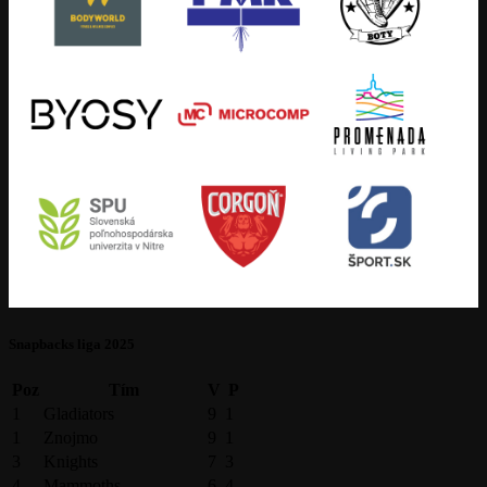
Snapbacks liga 2025
Poz
Tím
V
P
1
Gladiators
9
1
1
Znojmo
9
1
3
Knights
7
3
4
Mammoths
6
4