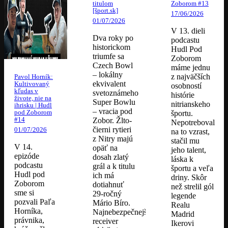
titulom
Zoborom #13
[šport.sk]
17/06/2026
01/07/2026
V 13. dieli
Dva roky po
podcastu
historickom
Hudl Pod
triumfe sa
Zoborom
Czech Bowl
máme jednu
– lokálny
z najväčších
Pavol Horník:
ekvivalent
Kultivovaný
osobností
kľudas v
svetoznámeho
histórie
živote, nie na
Super Bowlu
nitrianskeho
ihrisku | Hudl
– vracia pod
pod Zoborom
športu.
#14
Zobor. Žlto-
Nepotreboval
čierni rytieri
01/07/2026
na to vzrast,
z Nitry majú
stačil mu
V 14.
opäť na
jeho talent,
epizóde
dosah zlatý
láska k
podcastu
grál a k titulu
športu a veľa
Hudl pod
ich má
driny. Skôr
Zoborom
dotiahnuť
než strelil gól
sme si
29-ročný
legende
pozvali Paľa
Mário Bíro.
Realu
Horníka,
Najnebezpečnejší
Madrid
právnika,
receiver
Ikerovi