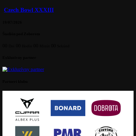
Czech Bowl XXXIII
19/07/2026
Štadión pod Zoborom
00
00
00
00
Dní
Hodín
Minút
Sekúnd
Exkluzívny partner
Partneri klubu