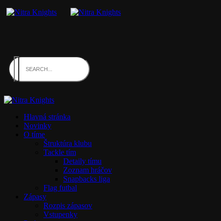
Hlavná stránka
Novinky
O tíme
Štruktúra klubu
Tackle tím
Detaily tímu
Zoznam hráčov
Snapbacks liga
Flag futbal
Zápasy
Rozpis zápasov
Vstupenky