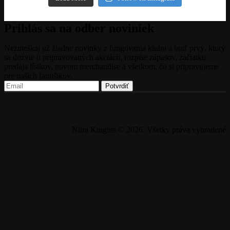
Prihlás sa na odber noviniek
Nezmeškaj už žiadne novinky z fungovania klubu a buď prvý, ktorý
sa dozvie o pripravovaných akciách, rozpise zápasov, začiatku
predaja lístkov, novom merchandise a všetkom, čo si pripravujeme
pre našich fanúšikov.
Nitra Knights © 2026. Všetky práva vyhradené