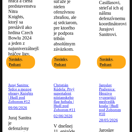
hráča a člena
súťaže je
Casillasovi,
predstavenstva
nielen
strieľal ich aj
Nitra
ofenzívnou
nášmu
Knights,
zbraňou, ale
defenzívnemu
ktorý sa
aj srdciarom,
koordinátorovi
preslávil ako
pre ktorého
Jurajovi
hrdina Czech
je podpora
Sanitrovi.
Bowlu 2024
tribún
a jeden z
absolútnym
najuniverzálnejších
záväzkom.
hráčov ligy.
Novinky,
Novinky,
Novinky,
Podcast
Podcast
Podcast
Juraj Sanitra:
Christián
Jaroslav
Srdce a mozog
Kúdela: Prvý
Praženica:
obrany Knights
supertalent
Hrozivo
| Hudl pod
nitrianskeho
vyzerajúci
Zoborom #12
flag futbalu |
medvedík
Hudl pod
koala | Hudl
09/06/2026
Zoborom #11
pod Zoborom
#10
02/06/2026
Juraj Sanitra
28/05/2026
je
V dnešnej
defenzívny
Jaroslav
11. epizóde