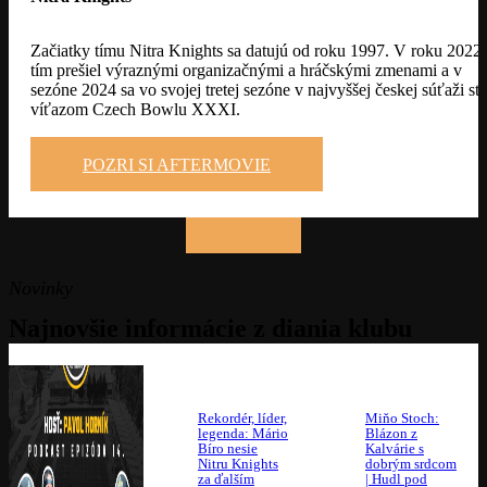
Začiatky tímu Nitra Knights sa datujú od roku 1997. V roku 2022
tím prešiel výraznými organizačnými a hráčskými zmenami a v
sezóne 2024 sa vo svojej tretej sezóne v najvyššej českej súťaži stá
víťazom Czech Bowlu XXXI.
POZRI SI AFTERMOVIE
Novinky
Najnovšie informácie z diania klubu
Rekordér, líder,
Miňo Stoch:
legenda: Mário
Blázon z
Bíro nesie
Kalvárie s
Nitru Knights
dobrým srdcom
za ďalším
| Hudl pod