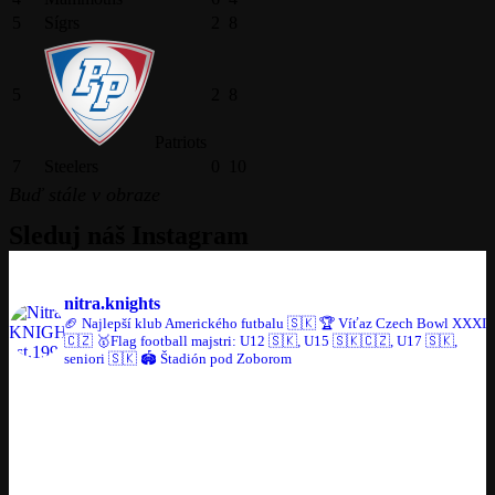
5
Sígrs
2
8
5
2
8
Patriots
7
Steelers
0
10
Buď stále v obraze
Sleduj náš Instagram
nitra.knights
🏈 Najlepší klub Amerického futbalu 🇸🇰
🏆 Víťaz Czech Bowl XXXI
🇨🇿
🥇Flag football majstri: U12 🇸🇰, U15 🇸🇰🇨🇿, U17 🇸🇰,
seniori 🇸🇰
🏟 Štadión pod Zoborom