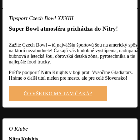
Tipsport Czech Bowl XXXIII
Super Bowl atmosféra prichádza do Nitry!
Zažite Czech Bowl – tú najväčšiu športovú šou na americký spôso
na ktorú nezabudnete! Čakajú vás hudobné vystúpenia, nadupaná
bubnová a letecká šou, obrovská detská zóna, pyrotechnika a tie
najlepšie food trucky.
Príďte podporiť Nitra Knights v boji proti Vysočine Gladiators.
Hráme o ďalší titul nielen pre mesto, ale pre celé Slovensko!
ČO VŠETKO MA TAM ČAKÁ?
O Klube
Nitra Knights