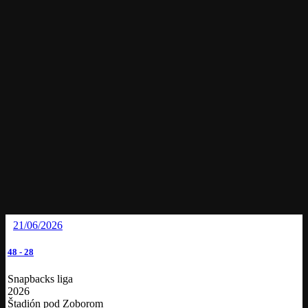
21/06/2026
48
-
28
Snapbacks liga
2026
Štadión pod Zoborom