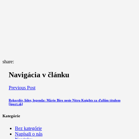
share:
Navigácia v článku
Previous Post
Rekordér, líder, legenda: Mário Bíro nesie Nitru Knights za ďalším titulom
[šport.sk]
Kategórie
Bez kategórie
Napísali o nás