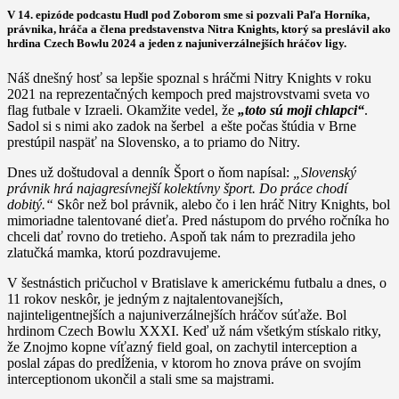
V 14. epizóde podcastu Hudl pod Zoborom sme si pozvali Paľa Horníka,
právnika, hráča a člena predstavenstva Nitra Knights, ktorý sa preslávil ako
hrdina Czech Bowlu 2024 a jeden z najuniverzálnejších hráčov ligy.
Náš dnešný hosť sa lepšie spoznal s hráčmi Nitry Knights v roku
2021 na reprezentačných kempoch pred majstrovstvami sveta vo
flag futbale v Izraeli. Okamžite vedel, že
„toto sú moji chlapci“
.
Sadol si s nimi ako
zadok na šerbel
a ešte počas štúdia v Brne
prestúpil naspäť na Slovensko, a to priamo do Nitry.
Dnes už doštudoval a denník Šport o ňom napísal:
„Slovenský
právnik hrá najagresívnejší kolektívny šport. Do práce chodí
dobitý.“
Skôr než bol právnik, alebo čo i len hráč Nitry Knights, bol
mimoriadne talentované dieťa. Pred nástupom do prvého ročníka ho
chceli dať rovno do tretieho. Aspoň tak nám to prezradila jeho
zlatučká mamka, ktorú pozdravujeme.
V šestnástich pričuchol v Bratislave k americkému futbalu a dnes, o
11 rokov neskôr, je jedným z najtalentovanejších,
najinteligentnejších a najuniverzálnejších hráčov súťaže. Bol
hrdinom Czech Bowlu XXXI. Keď už nám všetkým stískalo ritky,
že Znojmo kopne víťazný field goal, on zachytil interception a
poslal zápas do predĺženia, v ktorom ho znova práve on svojím
interceptionom ukončil a stali sme sa majstrami.