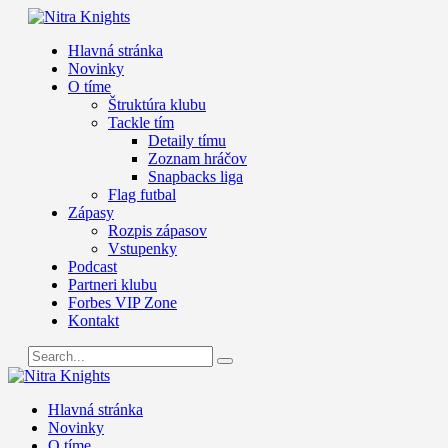
Hlavná stránka
Novinky
O tíme
Štruktúra klubu
Tackle tím
Detaily tímu
Zoznam hráčov
Snapbacks liga
Flag futbal
Zápasy
Rozpis zápasov
Vstupenky
Podcast
Partneri klubu
Forbes VIP Zone
Kontakt
Hlavná stránka
Novinky
O tíme