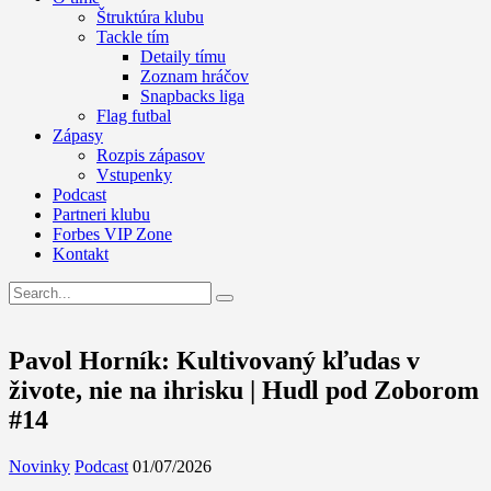
Štruktúra klubu
Tackle tím
Detaily tímu
Zoznam hráčov
Snapbacks liga
Flag futbal
Zápasy
Rozpis zápasov
Vstupenky
Podcast
Partneri klubu
Forbes VIP Zone
Kontakt
Pavol Horník: Kultivovaný kľudas v
živote, nie na ihrisku | Hudl pod Zoborom
#14
Novinky
Podcast
01/07/2026