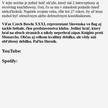
V tejto sezóne je jediný hráč súťaže, ktorý má 2 interceptiony aj
receiving touchdowny, čosi, čo sa mu v minulosti podarilo hneď
niekoľkokrát. Napriek svojmu veku, ešte len 27 rokov, by už teraz
mohol byť ofenzívnym alebo defenzívnym koordinátorom.
Víťaz Czech Bowlu XXXI, reprezentant Slovenska vo flag aj
tackle futbale, člen predstavenstva klubu. Jediný hráč, ktorý
hral na oboch stranách a nikdy neprehral zápas Knights proti
Monarchs. Občas aj celkom kvalitný debilko, ale vždy náš
obľúbený debilko, Paľko Horník.
YouTube:
Spotify: