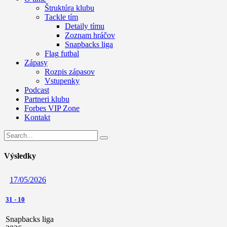
Štruktúra klubu
Tackle tím
Detaily tímu
Zoznam hráčov
Snapbacks liga
Flag futbal
Zápasy
Rozpis zápasov
Vstupenky
Podcast
Partneri klubu
Forbes VIP Zone
Kontakt
Výsledky
17/05/2026
31
-
10
Snapbacks liga