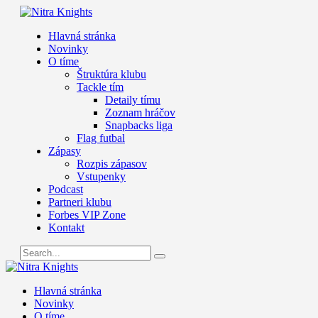
Hlavná stránka
Novinky
O tíme
Štruktúra klubu
Tackle tím
Detaily tímu
Zoznam hráčov
Snapbacks liga
Flag futbal
Zápasy
Rozpis zápasov
Vstupenky
Podcast
Partneri klubu
Forbes VIP Zone
Kontakt
Hlavná stránka
Novinky
O tíme