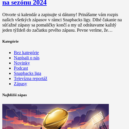
na sezónu 2024
Otvorte si kalendár a zapisujte si dátumy! Prinášame vám rozpis
našich všetkých zápasov v rámci Snapbacks ligy. Dlhé čakanie na
súťažné zápasy sa pomaličky končí a my už odrátavame každý
jeden týždeň do začiatku prvého zápasu. Pevne veríme, že…
Kategórie
Bez kategórie
Napísali o nás
Novinky
Podcast
Snapbacks liga
Televízna reportáž
Zápasy
Najbližší zápas