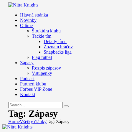
Hlavná stránka
Novinky
O tíme
Štruktúra klubu
Tackle tím
Detaily tímu
Zoznam hráčov
Snapbacks liga
Flag futbal
Zápasy
Rozpis zápasov
Vstupenky
Podcast
Partneri klubu
Forbes VIP Zone
Kontakt
Tag: Zápasy
Home
Všetky články
Tag: Zápasy