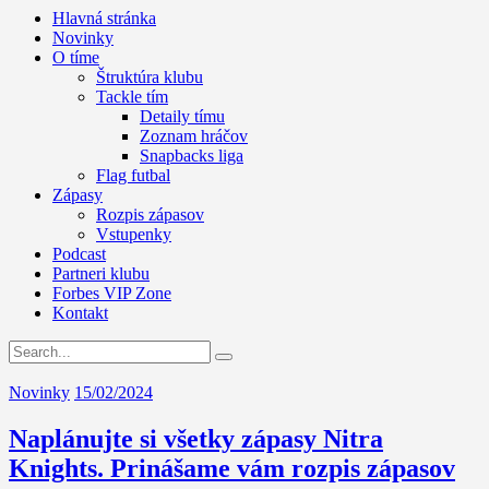
Hlavná stránka
Novinky
O tíme
Štruktúra klubu
Tackle tím
Detaily tímu
Zoznam hráčov
Snapbacks liga
Flag futbal
Zápasy
Rozpis zápasov
Vstupenky
Podcast
Partneri klubu
Forbes VIP Zone
Kontakt
Novinky
15/02/2024
Naplánujte si všetky zápasy Nitra
Knights. Prinášame vám rozpis zápasov