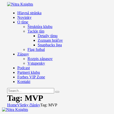
Hlavná stránka
Novinky
O tíme
Štruktúra klubu
Tackle tím
Detaily tímu
Zoznam hráčov
Snapbacks liga
Flag futbal
Zápasy
Rozpis zápasov
Vstupenky
Podcast
Partneri klubu
Forbes VIP Zone
Kontakt
Tag: MVP
Home
Všetky články
Tag: MVP