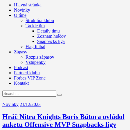
Hlavná stránka
Novinky
O tíme
Štruktúra klubu
Tackle tím
Detaily tímu
Zoznam hráčov
Snapbacks liga
Flag futbal
Zápasy
Rozpis zápasov
Vstupenky
Podcast
Partneri klubu
Forbes VIP Zone
Kontakt
Novinky
21/12/2023
Hráč Nitra Knights Boris Bútora ovládol
anketu Offensive MVP Snapbacks ligy