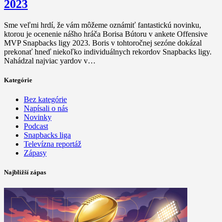
2023
Sme veľmi hrdí, že vám môžeme oznámiť fantastickú novinku,
ktorou je ocenenie nášho hráča Borisa Bútoru v ankete Offensive
MVP Snapbacks ligy 2023. Boris v tohtoročnej sezóne dokázal
prekonať hneď niekoľko individuálnych rekordov Snapbacks ligy.
Nahádzal najviac yardov v…
Kategórie
Bez kategórie
Napísali o nás
Novinky
Podcast
Snapbacks liga
Televízna reportáž
Zápasy
Najbližší zápas