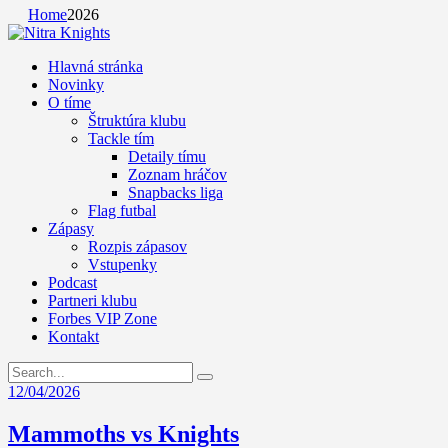
Home
2026
Hlavná stránka
Novinky
O tíme
Štruktúra klubu
Tackle tím
Detaily tímu
Zoznam hráčov
Snapbacks liga
Flag futbal
Zápasy
Rozpis zápasov
Vstupenky
Podcast
Partneri klubu
Forbes VIP Zone
Kontakt
12/04/2026
Mammoths vs Knights