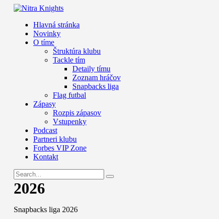
Hlavná stránka
Novinky
O tíme
Štruktúra klubu
Tackle tím
Detaily tímu
Zoznam hráčov
Snapbacks liga
Flag futbal
Zápasy
Rozpis zápasov
Vstupenky
Podcast
Partneri klubu
Forbes VIP Zone
Kontakt
2026
Snapbacks liga 2026