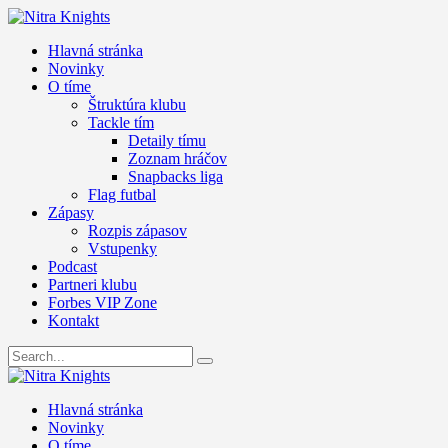
Hlavná stránka
Novinky
O tíme
Štruktúra klubu
Tackle tím
Detaily tímu
Zoznam hráčov
Snapbacks liga
Flag futbal
Zápasy
Rozpis zápasov
Vstupenky
Podcast
Partneri klubu
Forbes VIP Zone
Kontakt
Hlavná stránka
Novinky
O tíme