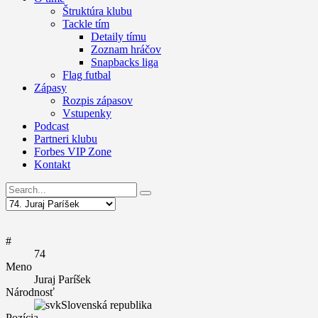
Štruktúra klubu
Tackle tím
Detaily tímu
Zoznam hráčov
Snapbacks liga
Flag futbal
Zápasy
Rozpis zápasov
Vstupenky
Podcast
Partneri klubu
Forbes VIP Zone
Kontakt
#
74
Meno
Juraj Paríšek
Národnosť
Slovenská republika
Pozícia