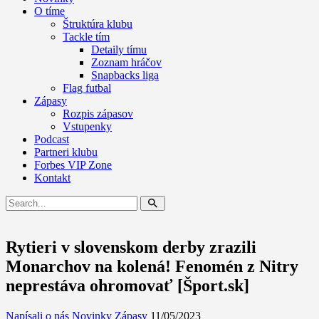
O tíme
Štruktúra klubu
Tackle tím
Detaily tímu
Zoznam hráčov
Snapbacks liga
Flag futbal
Zápasy
Rozpis zápasov
Vstupenky
Podcast
Partneri klubu
Forbes VIP Zone
Kontakt
Rytieri v slovenskom derby zrazili
Monarchov na kolená! Fenomén z Nitry
neprestáva ohromovať [Šport.sk]
Napísali o nás
Novinky
Zápasy
11/05/2023