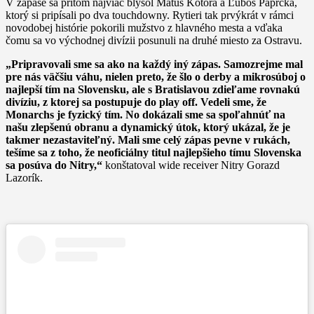
V zápase sa pritom najviac blysol Matúš Kotora a Ľuboš Paprčka,
ktorý si pripísali po dva touchdowny. Rytieri tak prvýkrát v rámci
novodobej histórie pokorili mužstvo z hlavného mesta a vďaka
čomu sa vo východnej divízii posunuli na druhé miesto za Ostravu.
„Pripravovali sme sa ako na každý iný zápas. Samozrejme mal
pre nás väčšiu váhu, nielen preto, že šlo o derby a mikrosúboj o
najlepší tím na Slovensku, ale s Bratislavou zdieľame rovnakú
divíziu, z ktorej sa postupuje do play off. Vedeli sme, že
Monarchs je fyzický tím. No dokázali sme sa spoľahnúť na
našu zlepšenú obranu a dynamický útok, ktorý ukázal, že je
takmer nezastaviteľný. Mali sme celý zápas pevne v rukách,
tešíme sa z toho, že neoficiálny titul najlepšieho tímu Slovenska
sa posúva do Nitry,“
konštatoval wide receiver Nitry Gorazd
Lazorík.