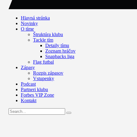
Hlavná stránka
Novinky
O tíme
Štruktúra klubu
Tackle tím
Detaily tímu
Zoznam hráčov
Snapbacks liga
Flag futbal
Zápasy
Rozpis zápasov
Vstupenky
Podcast
Partneri klubu
Forbes VIP Zone
Kontakt