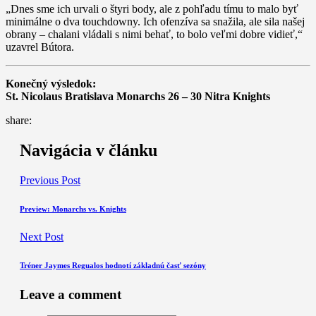
„Dnes sme ich urvali o štyri body, ale z pohľadu tímu to malo byť
minimálne o dva touchdowny. Ich ofenzíva sa snažila, ale sila našej
obrany – chalani vládali s nimi behať, to bolo veľmi dobre vidieť,“
uzavrel Bútora.
Konečný výsledok:
St. Nicolaus Bratislava Monarchs 26 – 30 Nitra Knights
share:
Navigácia v článku
Previous Post
Preview: Monarchs vs. Knights
Next Post
Tréner Jaymes Regualos hodnotí základnú časť sezóny
Leave a comment