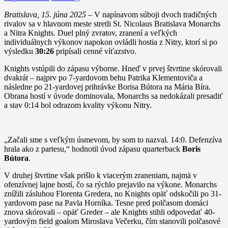
Bratislava, 15. júna 2025
– V napínavom súboji dvoch tradičných
rivalov sa v hlavnom meste stretli St. Nicolaus Bratislava Monarchs
a Nitra Knights. Duel plný zvratov, zranení a veľkých
individuálnych výkonov napokon ovládli hostia z Nitry, ktorí si po
výsledku
30:26
pripísali cenné víťazstvo.
Knights vstúpili do zápasu výborne. Hneď v prvej štvrtine skórovali
dvakrát – najprv po 7-yardovom behu Patrika Klementoviča a
následne po 21-yardovej prihrávke Borisa Bútora na Mária Bíra.
Obrana hostí v úvode dominovala, Monarchs sa nedokázali presadiť
a stav 0:14 bol odrazom kvality výkonu Nitry.
„Začali sme s veľkým úsmevom, by som to nazval. 14:0. Defenzíva
hrala ako z partesu,“ hodnotil úvod zápasu quarterback
Boris
Bútora
.
V druhej štvrtine však prišlo k viacerým zraneniam, najmä v
ofenzívnej lajne hostí, čo sa rýchlo prejavilo na výkone. Monarchs
znížili zásluhou Florenta Gredera, no Knights opäť odskočili po 31-
yardovom pase na Pavla Horníka. Tesne pred polčasom domáci
znova skórovali – opäť Greder – ale Knights stihli odpovedať 40-
yardovým field goalom Miroslava Večerku, čím stanovili polčasové