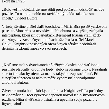
skóre na 14:23.
„Bolo veľmi dôležité, že sme stihli pred polčasom odskočiť na dve
pozície. To nám pomohlo nastaviť druhý polčas tak, ako sme
chceli,“ uviedol Bútora.
V tretej štvrtine prišiel ďalší touchdown Mária Bíra po 39-yardovom
pase, no Monarchs sa nevzdávali. Ich obrana sa zlepšila, zachytila
interception, ktorú ich quarterback
Desmond Prusia
vrátil až do
endzóny, a v záverečných minútach ešte Prusia našiel Mareka
Gálku. Knights v posledných ofenzívnych sériách nedokázali
definitívne zlomiť zápas vo svoj prospech.
„Keď sme mali v dvoch-troch dôležitých oknách podržať loptu,
prišli zlé playcally, dropnuté lopty, alebo neudržané bloky. Nezahrali
sme to tak, ako by ofenzíva mala v takýchto zápasoch hrať. Pri
silnejších súperoch sa nám to môže vypomstiť,“ sebaúprimne
zhodnotil Bútora.
Záver stretnutia bol hektický, no obrana Knights zvládla posledný
tlak domácich. Hoci výsledok napokon hovorí len o štvorbodovom
rozdiele, Nitra si víťazstvo ustrážila a upevnila svoju pozíciu v
ligovej tabuľke.