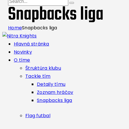
Snapbacks liga
Home
Snapbacks liga
Hlavná stránka
Novinky
O tíme
Štruktúra klubu
Tackle tím
Detaily tímu
Zoznam hráčov
Snapbacks liga
Flag futbal