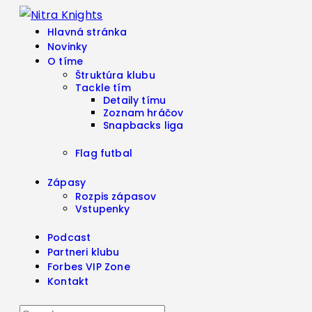
Hlavná stránka
Novinky
O tíme
Štruktúra klubu
Tackle tím
Detaily tímu
Zoznam hráčov
Snapbacks liga
Flag futbal
Zápasy
Rozpis zápasov
Vstupenky
Podcast
Partneri klubu
Forbes VIP Zone
Kontakt