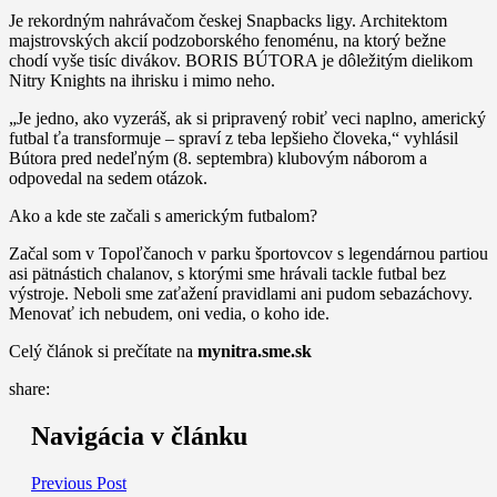
Je rekordným nahrávačom českej Snapbacks ligy. Architektom
majstrovských akcií podzoborského fenoménu, na ktorý bežne
chodí vyše tisíc divákov. BORIS BÚTORA je dôležitým dielikom
Nitry Knights na ihrisku i mimo neho.
„Je jedno, ako vyzeráš, ak si pripravený robiť veci naplno, americký
futbal ťa transformuje – spraví z teba lepšieho človeka,“ vyhlásil
Bútora pred nedeľným (8. septembra) klubovým náborom a
odpovedal na sedem otázok.
Ako a kde ste začali s americkým futbalom?
Začal som v Topoľčanoch v parku športovcov s legendárnou partiou
asi pätnástich chalanov, s ktorými sme hrávali tackle futbal bez
výstroje. Neboli sme zaťažení pravidlami ani pudom sebazáchovy.
Menovať ich nebudem, oni vedia, o koho ide.
Celý článok si prečítate na
mynitra.sme.sk
share:
Navigácia v článku
Previous Post