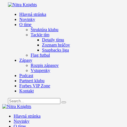
Hlavná stránka
Novinky
O tíme
Štruktúra klubu
Tackle tím
Detaily tímu
Zoznam hráčov
Snapbacks liga
Flag futbal
Zápasy
Rozpis zápasov
Vstupenky
Podcast
Partneri klubu
Forbes VIP Zone
Kontakt
Hlavná stránka
Novinky
O tíme