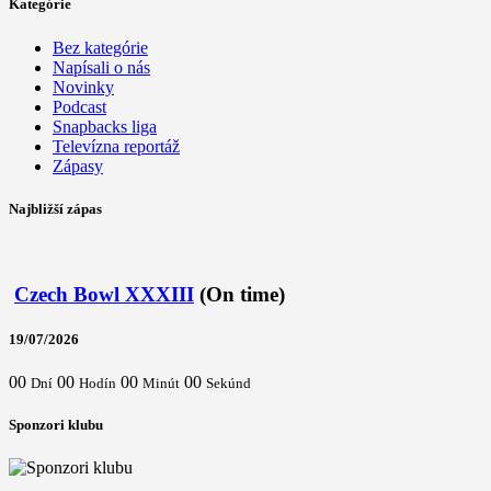
Kategórie
Bez kategórie
Napísali o nás
Novinky
Podcast
Snapbacks liga
Televízna reportáž
Zápasy
Najbližší zápas
Czech Bowl XXXIII
(On time)
19/07/2026
00
00
00
00
Dní
Hodín
Minút
Sekúnd
Sponzori klubu