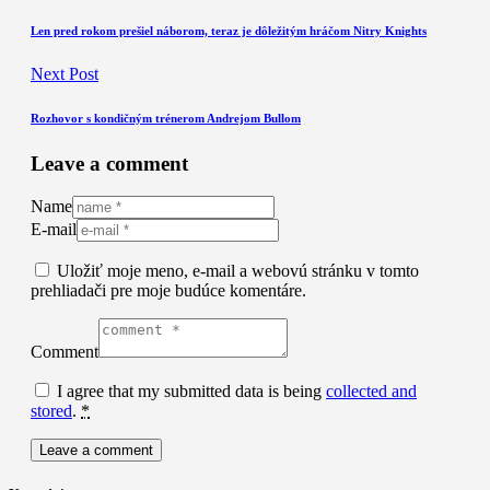
Len pred rokom prešiel náborom, teraz je dôležitým hráčom Nitry Knights
Next Post
Rozhovor s kondičným trénerom Andrejom Bullom
Leave a comment
Name
E-mail
Uložiť moje meno, e-mail a webovú stránku v tomto
prehliadači pre moje budúce komentáre.
Comment
I agree that my submitted data is being
collected and
stored
.
*