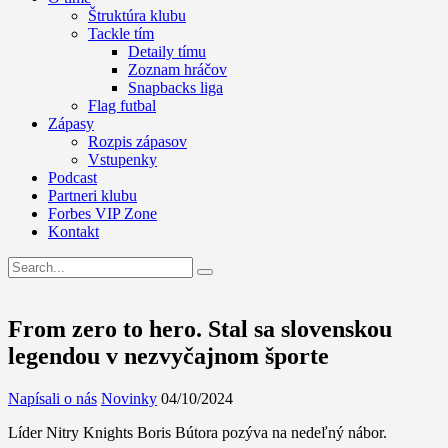
Štruktúra klubu
Tackle tím
Detaily tímu
Zoznam hráčov
Snapbacks liga
Flag futbal
Zápasy
Rozpis zápasov
Vstupenky
Podcast
Partneri klubu
Forbes VIP Zone
Kontakt
From zero to hero. Stal sa slovenskou
legendou v nezvyčajnom športe
Napísali o nás
Novinky
04/10/2024
Líder Nitry Knights Boris Bútora pozýva na nedeľný nábor.