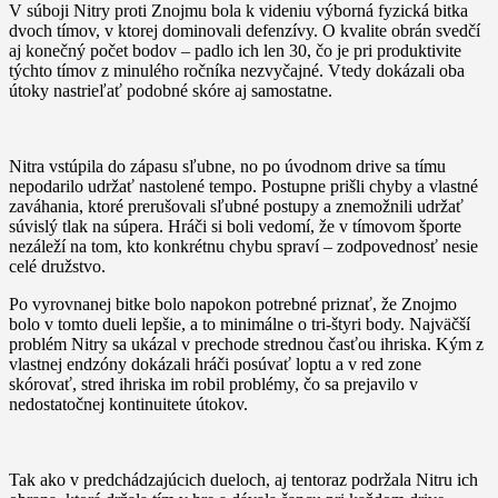
V súboji Nitry proti Znojmu bola k videniu výborná fyzická bitka
dvoch tímov, v ktorej dominovali defenzívy. O kvalite obrán svedčí
aj konečný počet bodov – padlo ich len 30, čo je pri produktivite
týchto tímov z minulého ročníka nezvyčajné. Vtedy dokázali oba
útoky nastrieľať podobné skóre aj samostatne.
Nitra vstúpila do zápasu sľubne, no po úvodnom drive sa tímu
nepodarilo udržať nastolené tempo. Postupne prišli chyby a vlastné
zaváhania, ktoré prerušovali sľubné postupy a znemožnili udržať
súvislý tlak na súpera. Hráči si boli vedomí, že v tímovom športe
nezáleží na tom, kto konkrétnu chybu spraví – zodpovednosť nesie
celé družstvo.
Po vyrovnanej bitke bolo napokon potrebné priznať, že Znojmo
bolo v tomto dueli lepšie, a to minimálne o tri-štyri body. Najväčší
problém Nitry sa ukázal v prechode strednou časťou ihriska. Kým z
vlastnej endzóny dokázali hráči posúvať loptu a v red zone
skórovať, stred ihriska im robil problémy, čo sa prejavilo v
nedostatočnej kontinuitete útokov.
Tak ako v predchádzajúcich dueloch, aj tentoraz podržala Nitru ich