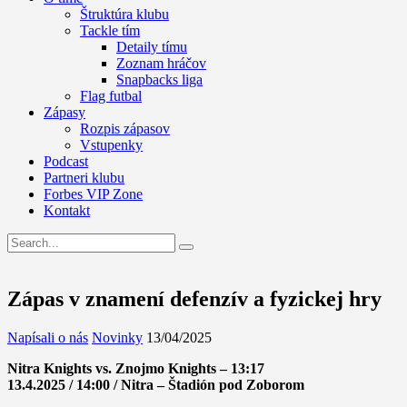
Štruktúra klubu
Tackle tím
Detaily tímu
Zoznam hráčov
Snapbacks liga
Flag futbal
Zápasy
Rozpis zápasov
Vstupenky
Podcast
Partneri klubu
Forbes VIP Zone
Kontakt
Zápas v znamení defenzív a fyzickej hry
Napísali o nás
Novinky
13/04/2025
Nitra Knights vs. Znojmo Knights – 13:17
13.4.2025 / 14:00 / Nitra – Štadión pod Zoborom