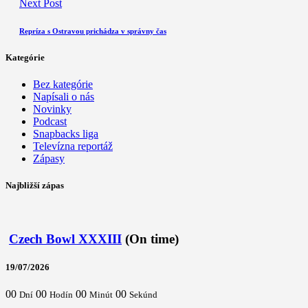
Next Post
Repríza s Ostravou prichádza v správny čas
Kategórie
Bez kategórie
Napísali o nás
Novinky
Podcast
Snapbacks liga
Televízna reportáž
Zápasy
Najbližší zápas
Czech Bowl XXXIII
(On time)
19/07/2026
00
00
00
00
Dní
Hodín
Minút
Sekúnd