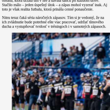
obrana, ktorá držala tím v hre a dávala šancu pri každom drive.
Stačilo málo – jeden úspešný útok – a zápas mohol vyzerať inak. Aj
toto je však realita futbalu, ktorá prináša cenné ponaučenie.
Nitru teraz čaká séria náročných zápasov. Tím si je vedomý, že na
ich zvládnutie bude potrebné ešte viac pracovať, udržať tímového
ducha a vystupňovať tvrdosť v tréningoch i v samotných zápasoch.