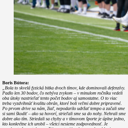
Boris Bútora:
„Bola to skvelá fyzická bitka dvoch tímov, kde dominovali defenzívy.
Padlo len 30 bodov, čo nebýva zvykom – v minulom ročníku vedeli
oba útoky nastrieľať tento počet bodov aj samostatne. O to viac
treba vyzdvihnúť kvalitu obrán, ktoré boli veľmi dobre pripravené.
Po prvom drive sa nám, žiaľ, nepodarilo udržať tempo a začali sme
si sami škodiť – ako sa hovorí, strieľali sme sa do nohy. Nehrali sme
dobre ako tím. Striedali sa chyby a v tímovom športe je úplne jedno,
kto konkrétne ich urobil – všetci nesieme zodpovednosť. Je