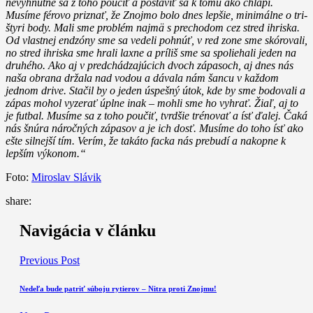
nevyhnutné sa z toho poučiť a postaviť sa k tomu ako chlapi.
Musíme férovo priznať, že Znojmo bolo dnes lepšie, minimálne o tri-
štyri body. Mali sme problém najmä s prechodom cez stred ihriska.
Od vlastnej endzóny sme sa vedeli pohnúť, v red zone sme skórovali,
no stred ihriska sme hrali laxne a príliš sme sa spoliehali jeden na
druhého. Ako aj v predchádzajúcich dvoch zápasoch, aj dnes nás
naša obrana držala nad vodou a dávala nám šancu v každom
jednom drive. Stačil by o jeden úspešný útok, kde by sme bodovali a
zápas mohol vyzerať úplne inak – mohli sme ho vyhrať. Žiaľ, aj to
je futbal. Musíme sa z toho poučiť, tvrdšie trénovať a ísť ďalej. Čaká
nás šnúra náročných zápasov a je ich dosť. Musíme do toho ísť ako
ešte silnejší tím. Verím, že takáto facka nás prebudí a nakopne k
lepším výkonom.“
Foto:
Miroslav Slávik
share:
Navigácia v článku
Previous Post
Nedeľa bude patriť súboju rytierov – Nitra proti Znojmu!