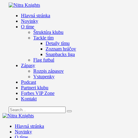
Hlavná stránka
Novinky
O tíme
Štruktúra klubu
Tackle tím
Detaily tímu
Zoznam hráčov
Snapbacks liga
Flag futbal
Zápasy
Rozpis zápasov
Vstupenky
Podcast
Partneri klubu
Forbes VIP Zone
Kontakt
Hlavná stránka
Novinky
O tíme