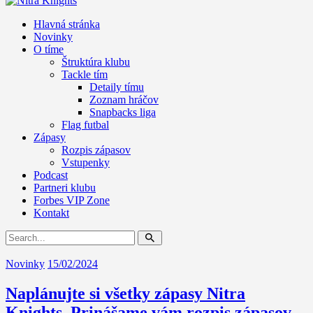
Hlavná stránka
Novinky
O tíme
Štruktúra klubu
Tackle tím
Detaily tímu
Zoznam hráčov
Snapbacks liga
Flag futbal
Zápasy
Rozpis zápasov
Vstupenky
Podcast
Partneri klubu
Forbes VIP Zone
Kontakt
Novinky
15/02/2024
Naplánujte si všetky zápasy Nitra
Knights. Prinášame vám rozpis zápasov