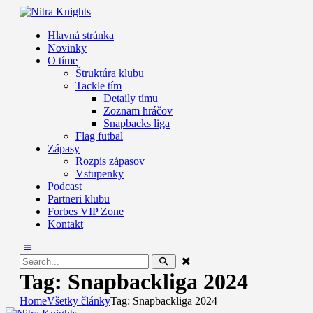
Hlavná stránka
Novinky
O tíme
Štruktúra klubu
Tackle tím
Detaily tímu
Zoznam hráčov
Snapbacks liga
Flag futbal
Zápasy
Rozpis zápasov
Vstupenky
Podcast
Partneri klubu
Forbes VIP Zone
Kontakt
Tag: Snapbackliga 2024
Home
Všetky články
Tag: Snapbackliga 2024