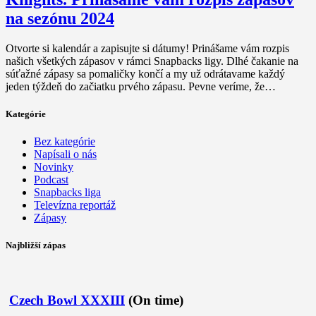
na sezónu 2024
Otvorte si kalendár a zapisujte si dátumy! Prinášame vám rozpis
našich všetkých zápasov v rámci Snapbacks ligy. Dlhé čakanie na
súťažné zápasy sa pomaličky končí a my už odrátavame každý
jeden týždeň do začiatku prvého zápasu. Pevne veríme, že…
Kategórie
Bez kategórie
Napísali o nás
Novinky
Podcast
Snapbacks liga
Televízna reportáž
Zápasy
Najbližší zápas
Czech Bowl XXXIII
(On time)