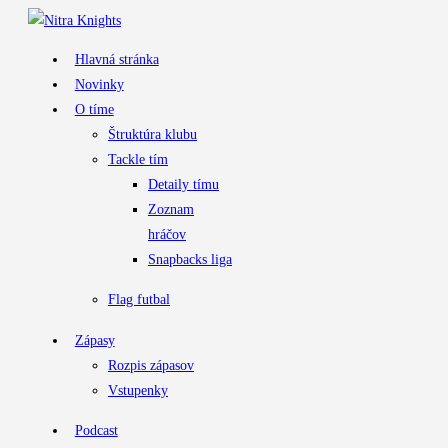
Hlavná stránka
Novinky
O tíme
Štruktúra klubu
Tackle tím
Detaily tímu
Zoznam
hráčov
Snapbacks liga
Flag futbal
Zápasy
Rozpis zápasov
Vstupenky
Podcast