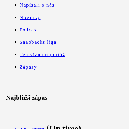
Napísali o nás
Novinky
Podcast
Snapbacks liga
Televízna reportáž
Zápasy
Najbližší zápas
(On time)