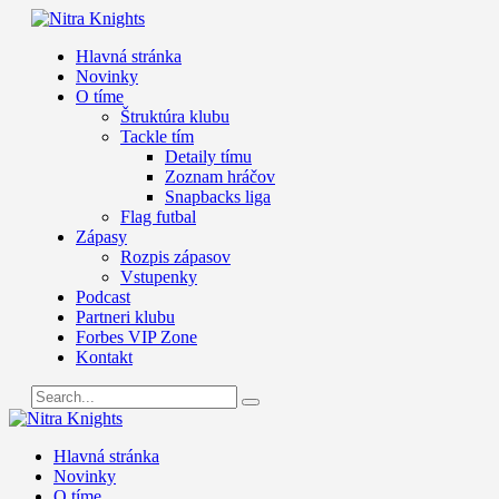
Hlavná stránka
Novinky
O tíme
Štruktúra klubu
Tackle tím
Detaily tímu
Zoznam hráčov
Snapbacks liga
Flag futbal
Zápasy
Rozpis zápasov
Vstupenky
Podcast
Partneri klubu
Forbes VIP Zone
Kontakt
Hlavná stránka
Novinky
O tíme