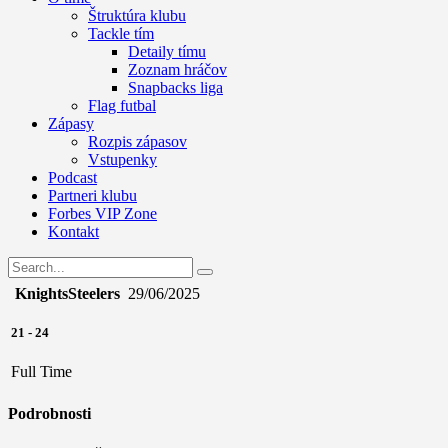
Štruktúra klubu
Tackle tím
Detaily tímu
Zoznam hráčov
Snapbacks liga
Flag futbal
Zápasy
Rozpis zápasov
Vstupenky
Podcast
Partneri klubu
Forbes VIP Zone
Kontakt
Knights
Steelers
29/06/2025
21
-
24
Full Time
Podrobnosti