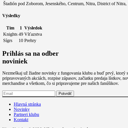
Štadión pod Zoborom, Jesenského, Centrum, Nitra, District of Nitra,
Výsledky
Tím
1
Výsledok
Knights
49
Víťazstva
Sígrs
10
Prehry
Prihlás sa na odber
noviniek
Nezmeškaj už žiadne novinky z fungovania klubu a buď prvý, ktorý s
pripravovaných akciách, rozpise zápasov, začiatku predaja lístkov, n
merchandise a všetkom, čo si pripravujeme pre našich fanúšikov.
Hlavná stránka
Novinky
Partneri klubu
Kontakt