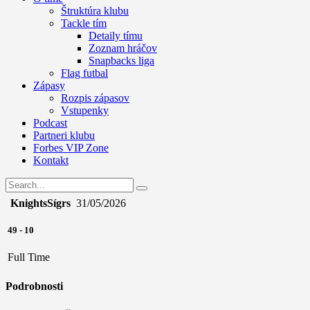
Štruktúra klubu
Tackle tím
Detaily tímu
Zoznam hráčov
Snapbacks liga
Flag futbal
Zápasy
Rozpis zápasov
Vstupenky
Podcast
Partneri klubu
Forbes VIP Zone
Kontakt
Knights
Sígrs
31/05/2026
49
-
10
Full Time
Podrobnosti