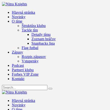
Hlavná stránka
Novinky
O tíme
Štruktúra klubu
Tackle tím
Detaily tímu
Zoznam hráčov
Snapbacks liga
Flag futbal
Zápasy
Rozpis zápasov
Vstupenky
Podcast
Partneri klubu
Forbes VIP Zone
Kontakt
Hlavná stránka
Novinky
O tíme