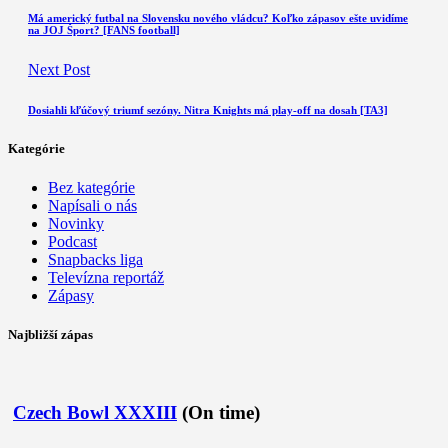
Má americký futbal na Slovensku nového vládcu? Koľko zápasov ešte uvidíme
na JOJ Šport? [FANS football]
Next Post
Dosiahli kľúčový triumf sezóny. Nitra Knights má play-off na dosah [TA3]
Kategórie
Bez kategórie
Napísali o nás
Novinky
Podcast
Snapbacks liga
Televízna reportáž
Zápasy
Najbližší zápas
Czech Bowl XXXIII
(On time)