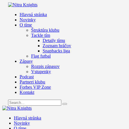
Hlavná stránka
Novinky
O tíme
Štruktúra klubu
Tackle tím
Detaily tímu
Zoznam hráčov
Snapbacks liga
Flag futbal
Zápasy
Rozpis zápasov
Vstupenky
Podcast
Partneri klubu
Forbes VIP Zone
Kontakt
Hlavná stránka
Novinky
O tíme