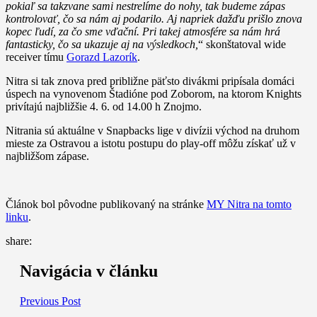
pokiaľ sa takzvane sami nestrelíme do nohy, tak budeme zápas
kontrolovať, čo sa nám aj podarilo. Aj napriek dažďu prišlo znova
kopec ľudí, za čo sme vďační. Pri takej atmosfére sa nám hrá
fantasticky, čo sa ukazuje aj na výsledkoch,
“ skonštatoval wide
receiver tímu
Gorazd Lazorík
.
Nitra si tak znova pred približne päťsto divákmi pripísala domáci
úspech na vynovenom Štadióne pod Zoborom, na ktorom Knights
privítajú najbližšie 4. 6. od 14.00 h Znojmo.
Nitrania sú aktuálne v Snapbacks lige v divízii východ na druhom
mieste za Ostravou a istotu postupu do play-off môžu získať už v
najbližšom zápase.
Článok bol pôvodne publikovaný na stránke
MY Nitra na tomto
linku
.
share:
Navigácia v článku
Previous Post