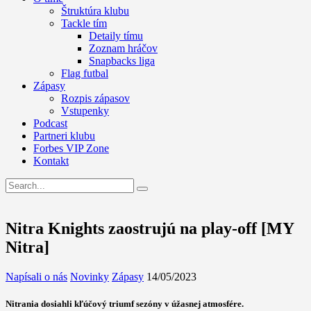
Štruktúra klubu
Tackle tím
Detaily tímu
Zoznam hráčov
Snapbacks liga
Flag futbal
Zápasy
Rozpis zápasov
Vstupenky
Podcast
Partneri klubu
Forbes VIP Zone
Kontakt
Nitra Knights zaostrujú na play-off [MY
Nitra]
Napísali o nás
Novinky
Zápasy
14/05/2023
Nitrania dosiahli kľúčový triumf sezóny v úžasnej atmosfére.