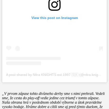
View this post on Instagram
A post shared by Nitra KNIGHTS est.1997 🇸🇰 (@nitra.knights)
„V prvom zápase tohto divízneho derby sme s nimi prehrali. Vedeli
sme, že cesta do play-off vedie jedine cez triumf v tomto zápase.
Naša obrana hrá v poslednom období výborne a útok pravidelne
vysoko boduje. Hráme dobre a cítili sme aj pred týmto duelom, že