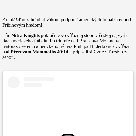
Ani dážď nezabránil divákom podporiť amerických futbalistov pod
Pribinovým hradom!
Tím
Nitra Knights
pokračuje vo víťaznej stope v českej najvyššej
lige amerického futbalu. Po triumfe nad Bratislava Monarchs
tentoraz zverenci amerického trénera Phillipa Hilderbranda zvíťazili
nad
Přerovom Mammoths 40:14
a pripísali si štvrté víťazstvo za
sebou.