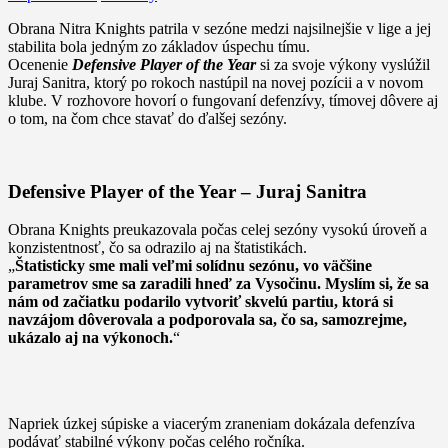
Obrana Nitra Knights patrila v sezóne medzi najsilnejšie v lige a jej
stabilita bola jedným zo základov úspechu tímu.
Ocenenie
Defensive Player of the Year
si za svoje výkony vyslúžil
Juraj Sanitra, ktorý po rokoch nastúpil na novej pozícii a v novom
klube. V rozhovore hovorí o fungovaní defenzívy, tímovej dôvere aj
o tom, na čom chce stavať do ďalšej sezóny.
Defensive Player of the Year – Juraj Sanitra
Obrana Knights preukazovala počas celej sezóny vysokú úroveň a
konzistentnosť, čo sa odrazilo aj na štatistikách.
„
Štatisticky sme mali veľmi solídnu sezónu, vo väčšine
parametrov sme sa zaradili hneď za Vysočinu. Myslím si, že sa
nám od začiatku podarilo vytvoriť skvelú partiu, ktorá si
navzájom dôverovala a podporovala sa, čo sa, samozrejme,
ukázalo aj na výkonoch.
“
Napriek úzkej súpiske a viacerým zraneniam dokázala defenzíva
podávať stabilné výkony počas celého ročníka.