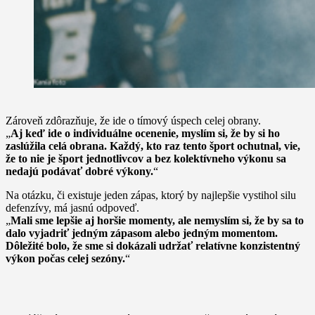
Zároveň zdôrazňuje, že ide o tímový úspech celej obrany.
„
Aj keď ide o individuálne ocenenie, myslím si, že by si ho
zaslúžila celá obrana. Každý, kto raz tento šport ochutnal, vie,
že to nie je šport jednotlivcov a bez kolektívneho výkonu sa
nedajú podávať dobré výkony.
“
Na otázku, či existuje jeden zápas, ktorý by najlepšie vystihol silu
defenzívy, má jasnú odpoveď.
„
Mali sme lepšie aj horšie momenty, ale nemyslím si, že by sa to
dalo vyjadriť jedným zápasom alebo jedným momentom.
Dôležité bolo, že sme si dokázali udržať relatívne konzistentný
výkon počas celej sezóny.
“