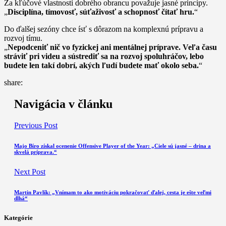
Za kľúčové vlastnosti dobrého obrancu považuje jasné princípy.
„
Disciplína, tímovosť, súťaživosť a schopnosť čítať hru.
“
Do ďalšej sezóny chce ísť s dôrazom na komplexnú prípravu a
rozvoj tímu.
„
Nepodceniť nič vo fyzickej ani mentálnej príprave. Veľa času
stráviť pri videu a sústrediť sa na rozvoj spoluhráčov, lebo
budete len takí dobrí, akých ľudí budete mať okolo seba.
“
share:
Navigácia v článku
Previous Post
Majo Bíro získal ocenenie Offensive Player of the Year: „Ciele sú jasné – drina a
skvelá príprava.“
Next Post
Martin Pavlík: „Vnímam to ako motiváciu pokračovať ďalej, cesta je ešte veľmi
dlhá“
Kategórie