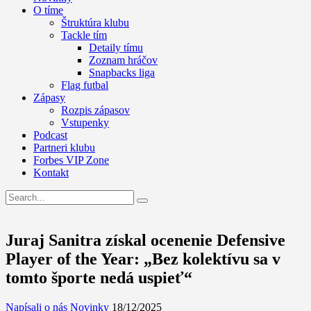
O tíme
Štruktúra klubu
Tackle tím
Detaily tímu
Zoznam hráčov
Snapbacks liga
Flag futbal
Zápasy
Rozpis zápasov
Vstupenky
Podcast
Partneri klubu
Forbes VIP Zone
Kontakt
Juraj Sanitra získal ocenenie Defensive
Player of the Year: „Bez kolektívu sa v
tomto športe nedá uspieť“
Napísali o nás
Novinky
18/12/2025