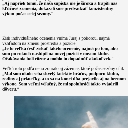
„
Aj napriek tomu, že naša súpiska nie je široká a trápili nás
kľúčové zranenia, dokázali sme predvádzať konzistentný
výkon počas celej sezóny.
“
Zisk individuálneho ocenenia vníma Juraj s pokorou, najmä
vzhľadom na zmenu prostredia a pozície.
„
Je to veľká česť získať takéto ocenenie, najmä po tom, ako
som po rokoch nastúpil na novej pozícii v novom klube.
Očakávania boli rôzne a mohlo to dopadnúť akokoľvek.
“
Veľkú rolu podľa neho zohralo aj zázemie, ktoré počas sezóny cítil.
„
Mal som okolo seba skvelý kolektív hráčov, podporu klubu,
rodiny aj priateľky, a to sa na konci dňa prejavilo aj na hernom
výkone. Som veľmi vďačný, že mi spoluhráči takto vyjadrili
dôveru.
“