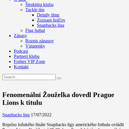
Štruktúra klubu
Tackle tím
Detaily tímu
Zoznam hráčov
Snapbacks liga
Flag futbal
Zápasy
Rozpis zápasov
Vstupenky
Podcast
Partneri klubu
Forbes VIP Zone
Kontakt
Fenomenální Žouželka dovedl Prague
Lions k titulu
Snapbacks liga
17/07/2022
Reprízu loňského finále Snapbacks ligy amerického fotbalu ovládli