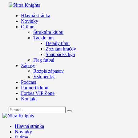
Hlavná stránka
Novinky
O tíme
Štruktúra klubu
Tackle tím
Detaily tímu
Zoznam hráčov
Snapbacks liga
Flag futbal
Zápasy
Rozpis zápasov
Vstupenky
Podcast
Partneri klubu
Forbes VIP Zone
Kontakt
Hlavná stránka
Novinky
O tíme