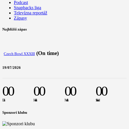
Podcast
Snapbacks liga
Televízna reportáž
Zápasy
Najbližší zápas
(On time)
Czech Bowl XXXIII
19/07/2026
00
00
00
00
Dní
Hodín
Minút
Sekúnd
Sponzori klubu