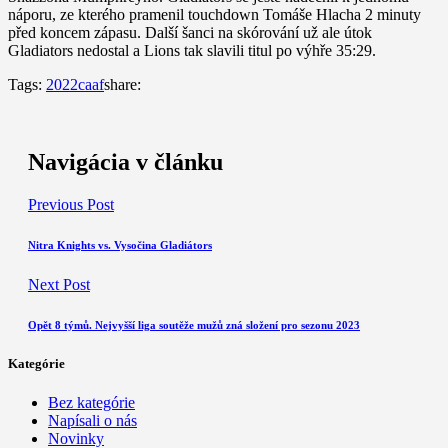
náporu, ze kterého pramenil touchdown Tomáše Hlacha 2 minuty
před koncem zápasu. Další šanci na skórování už ale útok
Gladiators nedostal a Lions tak slavili titul po výhře 35:29.
Tags:
2022
caaf
share:
Navigácia v článku
Previous Post
Nitra Knights vs. Vysočina Gladiátors
Next Post
Opět 8 týmů. Nejvyšší liga soutěže mužů zná složení pro sezonu 2023
Kategórie
Bez kategórie
Napísali o nás
Novinky