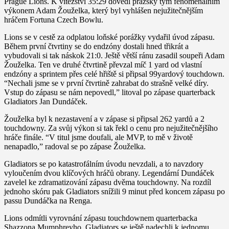
Prague Lions. K vítězství 35:29 dovedl pražský tým fenomenálním
výkonem Adam Žouželka, který byl vyhlášen nejužitečnějším
hráčem Fortuna Czech Bowlu.
Lions se v cestě za odplatou loňské porážky vydařil úvod zápasu.
Během první čtvrtiny se do endzóny dostali hned třikrát a
vybudovali si tak náskok 21:0. Ještě větší ránu zasadil soupeři Adam
Žouželka. Ten ve druhé čtvrtině převzal míč 1 yard od vlastní
endzóny a sprintem přes celé hřiště si připsal 99yardový touchdown.
“Nechali jsme se v první čtvrtině zahrabat do strašně velké díry.
Vstup do zápasu se nám nepovedl,” litoval po zápase quarterback
Gladiators Jan Dundáček.
Žouželka byl k nezastavení a v zápase si připsal 262 yardů a 2
touchdowny. Za svůj výkon si tak řekl o cenu pro nejužitečnějšího
hráče finále. “V titul jsme doufali, ale MVP, to mě v životě
nenapadlo,” radoval se po zápase Žouželka.
Gladiators se po katastrofálním úvodu nevzdali, a to navzdory
vyloučením dvou klíčových hráčů obrany. Legendární Dundáček
zavelel ke zdramatizování zápasu dvěma touchdowny. Na rozdíl
jednoho skóru pak Gladiators snížili 9 minut před koncem zápasu po
passu Dundáčka na Renga.
Lions odmítli vyrovnání zápasu touchdownem quarterbacka
Shazzona Mumphreyho. Gladiators se ještě nadechli k jednomu