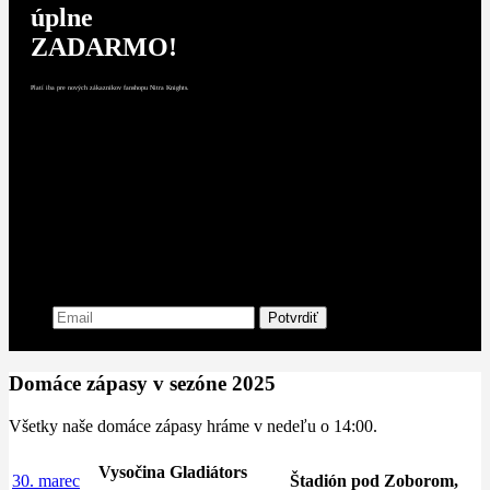
úplne
Komentátori, ktorí vám
ZADARMO!
vysvetlia všetky situácie
Platí iba pre nových zákaznikov fanshopu Nitra Knights.
Ešte ste americký futbal v živote
nevideli a nepoznáte pravidlá?
Žiadny problém! Naši
komentátori vás budú sprevádzať
celým zápasom a okrem
vytvárania úžasnej atmosféry a
organizovania pokrikov vám
vysvetlia všetky dôležité pravidlá
amerického futbalu, aby ste si
dianie na ihrisku užili naplno!
Domáce zápasy v sezóne 2025
Všetky naše domáce zápasy hráme v nedeľu o 14:00.
Vysočina Gladiátors
30. marec
Štadión pod Zoborom,