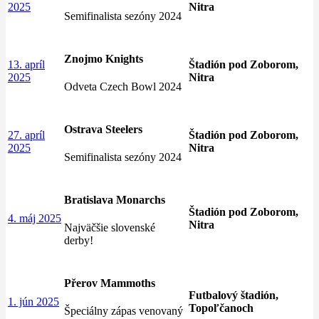
2025
Nitra
Semifinalista sezóny 2024
Znojmo Knights
13. apríl
Štadión pod Zoborom,
2025
Nitra
Odveta Czech Bowl 2024
Ostrava Steelers
27. apríl
Štadión pod Zoborom,
2025
Nitra
Semifinalista sezóny 2024
Bratislava Monarchs
Štadión pod Zoborom,
4. máj 2025
Nitra
Najväčšie slovenské
derby!
Přerov Mammoths
Futbalový štadión,
1. jún 2025
Topoľčanoch
Špeciálny zápas venovaný