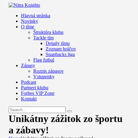
Hlavná stránka
Novinky
O tíme
Štruktúra klubu
Tackle tím
Detaily tímu
Zoznam hráčov
Snapbacks liga
Flag futbal
Zápasy
Rozpis zápasov
Vstupenky
Podcast
Partneri klubu
Forbes VIP Zone
Kontakt
Unikátny zážitok zo športu
a zábavy!