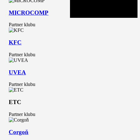
kvalitou svojich výkonov budú
dlhodobo lákať na štadión
MICROCOMP
divákov z celého regiónu.
Partner klubu
KFC
Partner klubu
UVEA
Partner klubu
ETC
Partner klubu
Corgoň