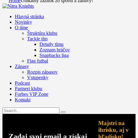
Home
Unikátny zážitok zo športu a zábavy!
Hlavná stránka
Novinky
O tíme
Štruktúra klubu
Tackle tím
Detaily tímu
Zoznam hráčov
Snapbacks liga
Flag futbal
Zápasy
Rozpis zápasov
Vstupenky
Podcast
Partneri klubu
Forbes VIP Zone
Kontakt
Majstri na
ihrisku, aj v
Zadaj svoj email a získaj
hľadisku!