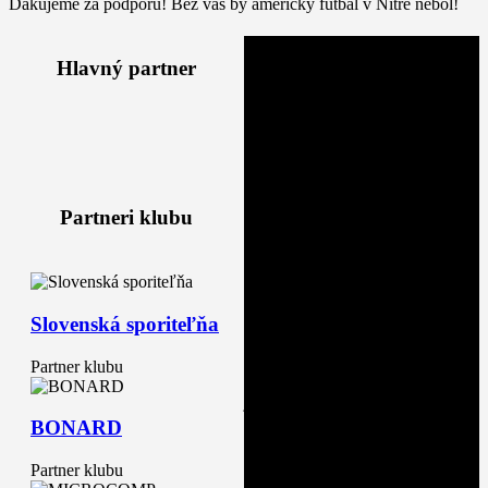
Ďakujeme za podporu! Bez vás by americký futbal v Nitre nebol!
Generálny partner
Hlavný partner
Samuel Vetrák
Samuel Vetrák je vášnivým
fanúšikom amerického futbalu,
ktorý sa rozhodol podporiť klub
už v sezóne 2022. Pred sezónou
2023 sa s klubom Nitra Knights
Partneri klubu
dohodol na rozšírení spolupráce
tak, aby spolu vybudovali
dlhodobý program, ktorý
ponúkne hráčom tie najlepšie
možné futbalové podmienky, a
Slovenská sporiteľňa
divákom prinesie do Nitry
atraktívne športové udalosti.
Partner klubu
Sprievodným cieľom spolupráce
je zvýšiť povedomie o americkom
futbale a vytvorenie dlhodobého
BONARD
programu, ktorý bude
vychovávať novú generáciu
Partner klubu
amerických futbalistov, ktorí